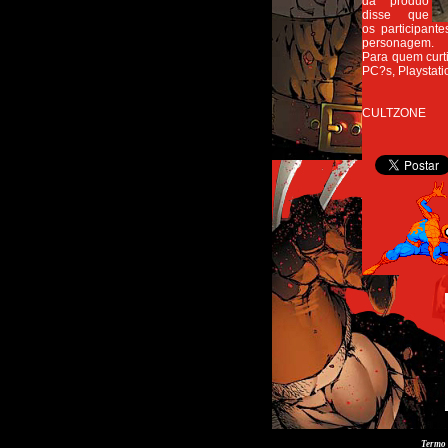
da produo
disse que
os participan
personagem.
Para quem curt
PC?s, Playstati
CULTZONE
Termo 