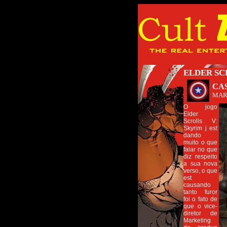
ELDER SC
CA
MAR
O jogo
Elder
Scrolls V:
Skyrim j est
dando
muito o que
falar no que
diz respeito
a sua nova
verso, o que
est
causando
tanto furor
foi o fato de
que o vice-
diretor de
Marketing