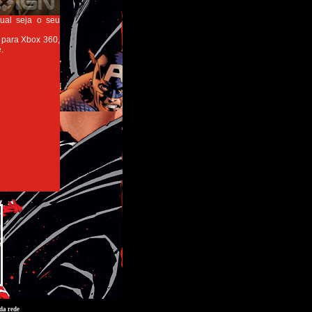
ual seja o seu
 para Xbox 360,
.
da rede