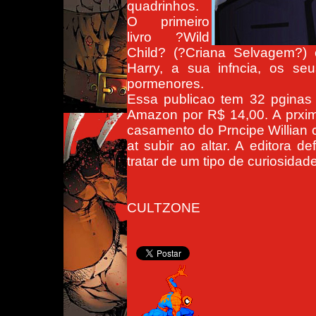
quadrinhos.
O primeiro
livro ?Wild
Child? (?Criana Selvagem?) 
Harry, a sua infncia, os se
pormenores.
Essa publicao tem 32 pginas 
Amazon por R$ 14,00. A prxim
casamento do Prncipe Willian
at subir ao altar. A editora 
tratar de um tipo de curiosida
CULTZONE