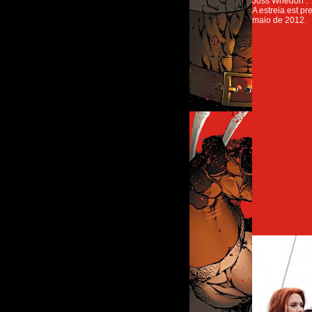
Joss Whedon .
A estreia est pr
maio de 2012.