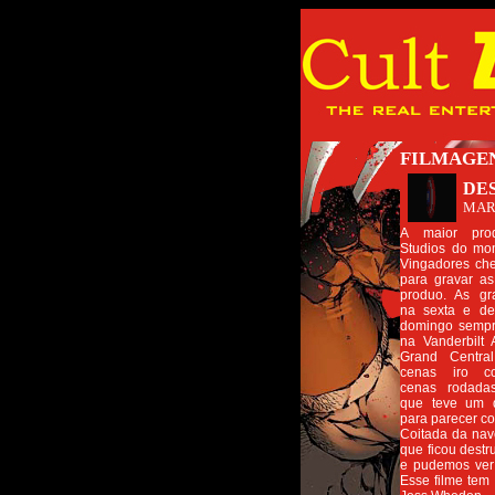
FILMAGEN
DE
MAR
A maior pro
Studios do mo
Vingadores ch
para gravar as
produo. As g
na sexta e de
domingo semp
na Vanderbilt 
Grand Central
cenas iro c
cenas rodada
que teve um d
para parecer c
Coitada da nav
que ficou destr
e pudemos ver 
Esse filme tem 