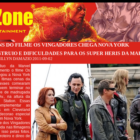
S DO FILME OS VINGADORES CHEGA NOVA YORK
STRUIO E DIFICULDADES PARA OS SUPER HERIS DA M
ILLYN DAMAZIO
2011-09-02
duo da Marvel
mento o filme Os
egou a Nova York
 ltimas cenas da
ravaes comearam
vem terminar no
re de madrugada
Av., na altura da
 Station. Essas
omplementar as
s em Cleveland
ecorao especial
om Nova York.
e dos Vingadores
uda nas filmagens
isso pelas fotos.
roteiro e direo de