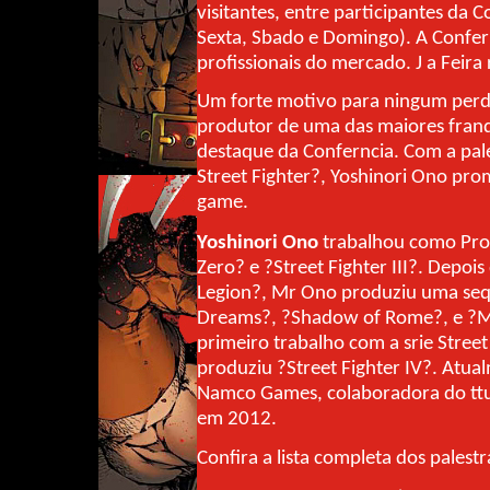
visitantes, entre participantes da C
Sexta, Sbado e Domingo). A Confer
profissionais do mercado. J a Feir
Um forte motivo para ningum perd
produtor de uma das maiores franq
destaque da Conferncia. Com a pale
Street Fighter?, Yoshinori Ono prom
game.
Yoshinori Ono
trabalhou como Prod
Zero? e ?Street Fighter III?. Depo
Legion?, Mr Ono produziu uma se
Dreams?, ?Shadow of Rome?, e ?Mo
primeiro trabalho com a srie Street 
produziu ?Street Fighter IV?. Atua
Namco Games, colaboradora do ttul
em 2012.
Confira a lista completa dos palest