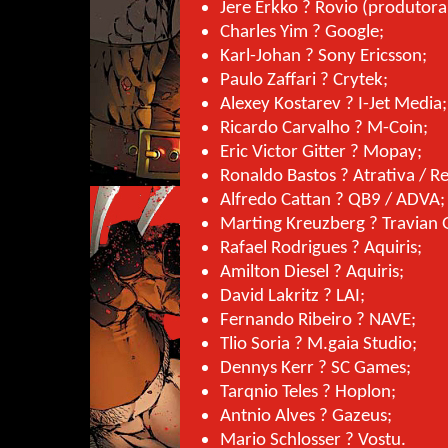
Jere Erkko ? Rovio (produtora
Charles Yim ? Google;
Karl-Johan ? Sony Ericsson;
Paulo Zaffari ? Crytek;
Alexey Kostarev ? I-Jet Media;
Ricardo Carvalho ? M-Coin;
Eric Victor Gitter ? Mopay;
Ronaldo Bastos ? Atrativa / 
Alfredo Cattan ? QB9 / ADVA;
Marting Kreuzberg ? Travian
Rafael Rodrigues ? Aquiris;
Amilton Diesel ? Aquiris;
David Lakritz ? LAI;
Fernando Ribeiro ? NAVE;
Tlio Soria ? M.gaia Studio;
Dennys Kerr ? SC Games;
Tarqnio Teles ? Hoplon;
Antnio Alves ? Gazeus;
Mario Schlosser ? Vostu.