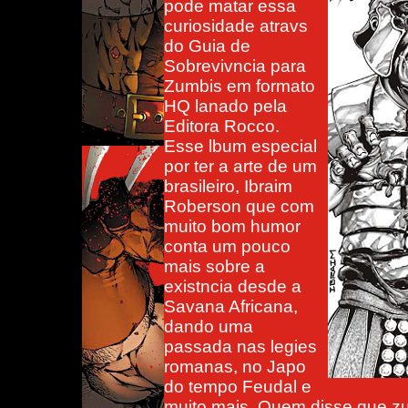
pode matar essa
curiosidade atravs
do Guia de
Sobrevivncia para
Zumbis em formato
HQ lanado pela
Editora Rocco.
Esse lbum especial
por ter a arte de um
brasileiro, Ibraim
Roberson que com
muito bom humor
conta um pouco
mais sobre a
existncia desde a
Savana Africana,
dando uma
passada nas legies
romanas, no Japo
do tempo Feudal e
muito mais. Quem disse que zu