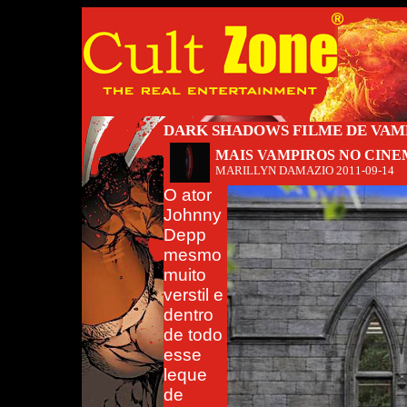
DARK SHADOWS FILME DE VAM
MAIS VAMPIROS NO CIN
MARILLYN DAMAZIO
2011-09-14
O ator
Johnny
Depp
mesmo
muito
verstil e
dentro
de todo
esse
leque
de