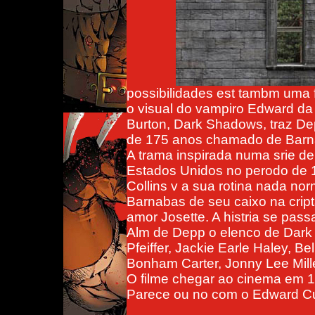
possibilidades est tambm uma
o visual do vampiro Edward da
Burton, Dark Shadows, traz De
de 175 anos chamado de Barna
A trama inspirada numa srie d
Estados Unidos no perodo de 1
Collins v a sua rotina nada no
Barnabas de seu caixo na cript
amor Josette. A histria se pas
Alm de Depp o elenco de Dar
Pfeiffer, Jackie Earle Haley, B
Bonham Carter, Jonny Lee Mille
O filme chegar ao cinema em 1
Parece ou no com o Edward Cu