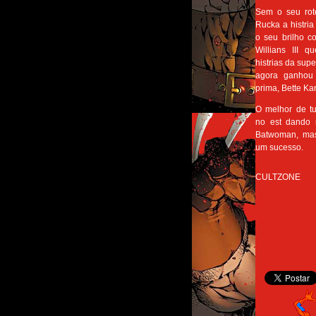
Sem o seu rote
Rucka a histri
o seu brilho co
Willians III 
histrias da sup
agora ganhou
prima, Bette Ka
O melhor de t
no est dando 
Batwoman, mas
um sucesso.
CULTZONE