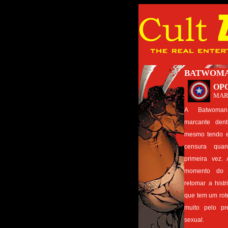
BATWOMAN
OP
MAR
A Batwoma
marcante dent
mesmo tendo e
censura qua
primeira vez.
momento do R
retomar a his
que tem um rote
muito pelo pr
sexual.