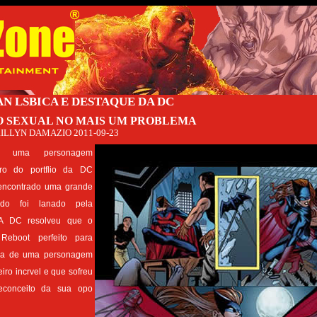
 LSBICA E DESTAQUE DA DC
O SEXUAL NO MAIS UM PROBLEMA
ILLYN DAMAZIO
2011-09-23
n uma personagem
ro do portflio da DC
ncontrado uma grande
ndo foi lanado pela
 A DC resolveu que o
eboot perfeito para
tria de uma personagem
iro incrvel e que sofreu
econceito da sua opo