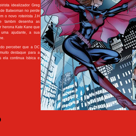
irista idealizador Greg
a de Batwoman no perde
m o novo roteirista J.H
que tambm desenha as
er herona Kate Kane que
 uma ajudante, a sua
ne.
udo perceber que a DC
muito destaque para a
 ela continua lsbica e