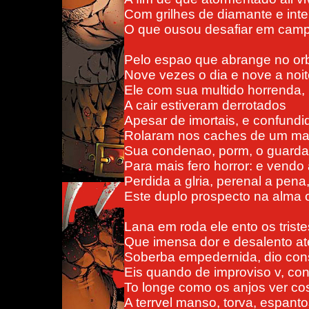
Com grilhes de diamante e int
O que ousou desafiar em camp
Pelo espao que abrange no o
Nove vezes o dia e nove a noit
Ele com sua multido horrenda,
A cair estiveram derrotados
Apesar de imortais, e confundi
Rolaram nos caches de um mar
Sua condenao, porm, o guarda
Para mais fero horror: e vendo
Perdida a glria, perenal a pena
Este duplo prospecto na alma 
Lana em roda ele ento os triste
Que imensa dor e desalento at
Soberba empedernida, dio con
Eis quando de improviso v, co
To longe como os anjos ver c
A terrvel manso, torva, espanto