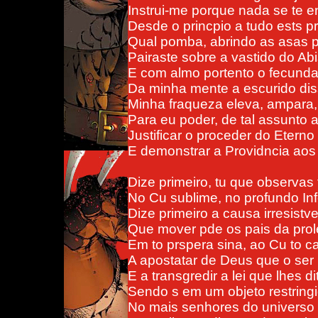
Instrui-me porque nada se te e
Desde o princpio a tudo ests p
Qual pomba, abrindo as asas 
Pairaste sobre a vastido do A
E com almo portento o fecunda
Da minha mente a escurido dis
Minha fraqueza eleva, ampara, 
Para eu poder, de tal assunto a
Justificar o proceder do Eterno
E demonstrar a Providncia ao
Dize primeiro, tu que observas
No Cu sublime, no profundo Inf
Dize primeiro a causa irresistve
Que mover pde os pais da pro
Em to prspera sina, ao Cu to c
A apostatar de Deus que o ser 
E a transgredir a lei que lhes di
Sendo s em um objeto restring
No mais senhores do universo