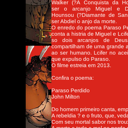
Walker (?A Conquista da Ho
ser o arcanjo Miguel e D
Hounsou (?Diamante de San
ser Abdiel o anjo da morte.
O enredo do poema Paraso Pe
conta a histria de Miguel e Lcif
so dois arcanjos de Deu
compartilham de uma grande am
ao ser humano. Lcifer no ace
que expulso do Paraso.
O filme estreia em 2013.
Confira o poema:
Paraso Perdido
John Milton
Do homem primeiro canta, em
A rebeldia ? e o fruto, que, ved
Com seu mortal sabor nos tro