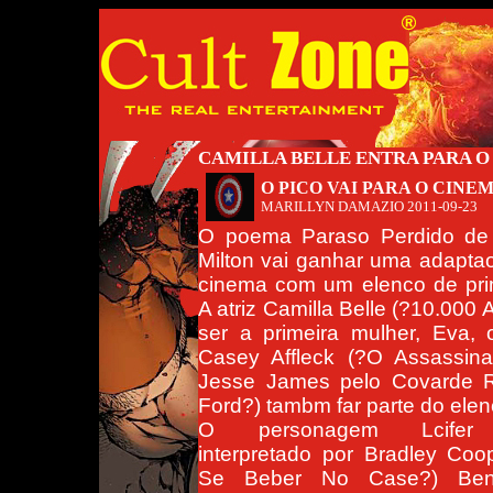
CAMILLA BELLE ENTRA PARA O
O PICO VAI PARA O CINE
MARILLYN DAMAZIO
2011-09-23
O poema Paraso Perdido de
Milton vai ganhar uma adapta
cinema com um elenco de pri
A atriz Camilla Belle (?10.000 A
ser a primeira mulher, Eva, 
Casey Affleck (?O Assassina
Jesse James pelo Covarde R
Ford?) tambm far parte do elen
O personagem Lcifer
interpretado por Bradley Coo
Se Beber No Case?) Ben