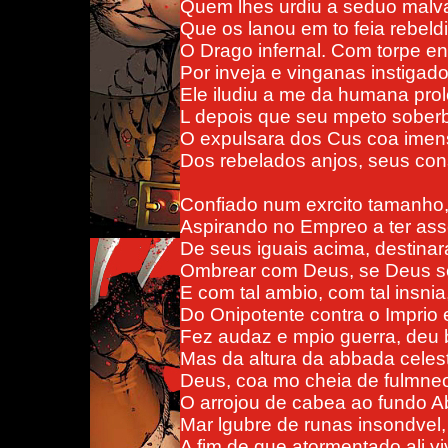
Quem lhes urdiu a seduo malv
Que os lanou em to feia rebeld
O Drago infernal. Com torpe e
Por inveja e vinganas instigado
Ele iludiu a me da humana prol
L depois que seu mpeto sober
O expulsara dos Cus coa imen
Dos rebelados anjos, seus con
Confiado num exrcito tamanho
Aspirando no Empreo a ter as
De seus iguais acima, destinar
Ombrear com Deus, se Deus s
E com tal ambio, com tal insnia
Do Onipotente contra o Imprio 
Fez audaz e mpio guerra, deu 
Mas da altura da abbada celes
Deus, coa mo cheia de fulmne
O arrojou de cabea ao fundo A
Mar lgubre de runas insondvel,
A fim de que atormentado ali v