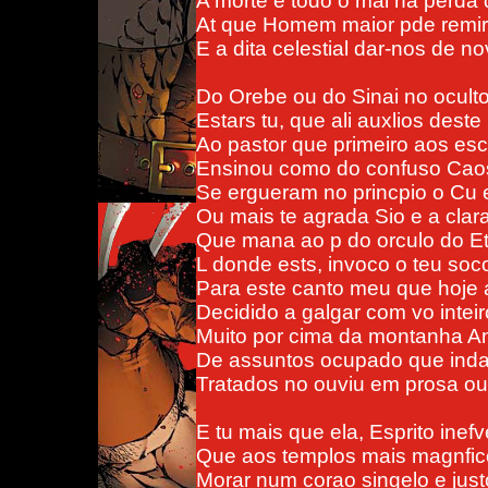
A morte e todo o mal na perda 
At que Homem maior pde remir
E a dita celestial dar-nos de no
Do Orebe ou do Sinai no ocult
Estars tu, que ali auxlios deste
Ao pastor que primeiro aos esc
Ensinou como do confuso Cao
Se ergueram no princpio o Cu 
Ou mais te agrada Sio e a clar
Que mana ao p do orculo do E
L donde ests, invoco o teu soc
Para este canto meu que hoje 
Decidido a galgar com vo inteir
Muito por cima da montanha An
De assuntos ocupado que ind
Tratados no ouviu em prosa ou
E tu mais que ela, Esprito inefv
Que aos templos mais magnfic
Morar num corao singelo e just