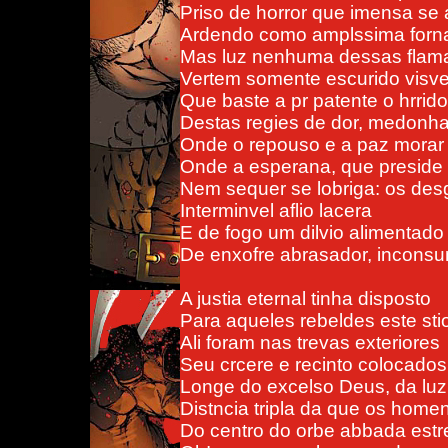
Priso de horror que imensa se
Ardendo como amplssima forna
Mas luz nenhuma dessas flama
Vertem somente escurido visve
Que baste a pr patente o hrrid
Destas regies de dor, medonha
Onde o repouso e a paz morar
Onde a esperana, que preside 
Nem sequer se lobriga: os de
Interminvel aflio lacera
E de fogo um dilvio alimentado
De enxofre abrasador, inconsu
A justia eternal tinha disposto
Para aqueles rebeldes este sti
Ali foram nas trevas exteriores
Seu crcere e recinto colocados
Longe do excelso Deus, da lu
Distncia tripla da que os home
Do centro do orbe abbada estr