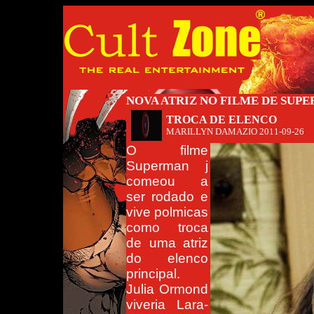
NOVA ATRIZ NO FILME DE SUP
TROCA DE ELENCO
MARILLYN DAMAZIO
2011-09-26
O filme
Superman j
comeou a
ser rodado e
vive polmicas
como troca
de uma atriz
do elenco
principal.
Julia Ormond
viveria Lara-