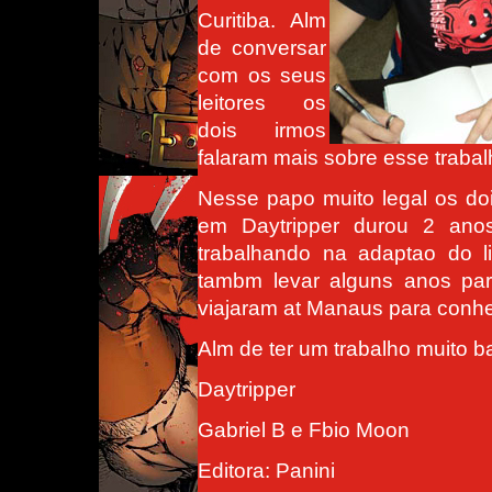
Curitiba. Alm
de conversar
com os seus
leitores os
dois irmos
falaram mais sobre esse trabalh
Nesse papo muito legal os doi
em Daytripper durou 2 ano
trabalhando na adaptao do l
tambm levar alguns anos para
viajaram at Manaus para conhe
Alm de ter um trabalho muito b
Daytripper
Gabriel B e Fbio Moon
Editora: Panini