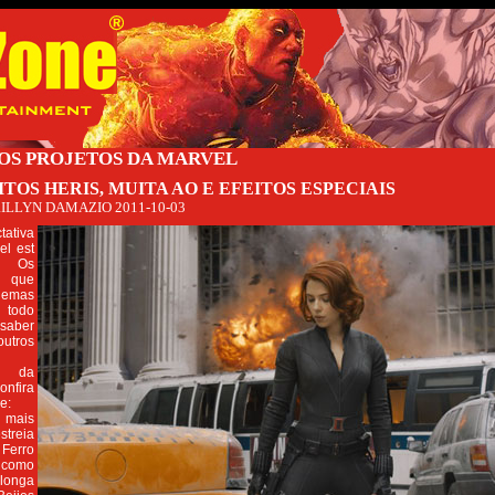
OS PROJETOS DA MARVEL
TOS HERIS, MUITA AO E EFEITOS ESPECIAIS
ILLYN DAMAZIO
2011-10-03
tativa
el est
 Os
 que
inemas
 todo
saber
utros
os da
nfira
e:
mais
streia
Ferro
como
longa