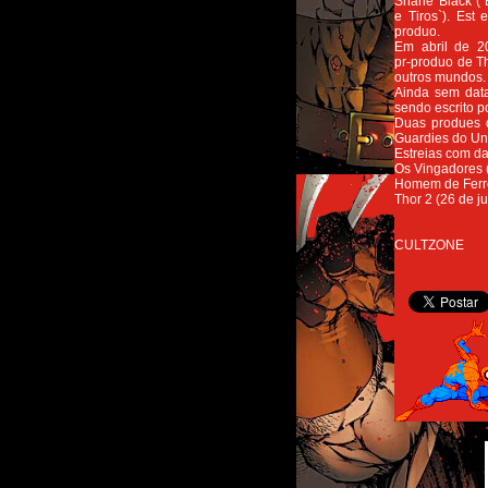
Shane Black (`
e Tiros`). Est 
produo.
Em abril de 2
pr-produo de Th
outros mundos. 
Ainda sem dat
sendo escrito 
Duas produes 
Guardies do Uni
Estreias com d
Os Vingadores 
Homem de Ferro
Thor 2 (26 de j
CULTZONE