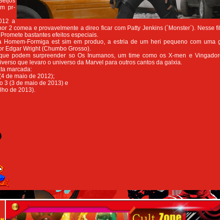
Beijos
em pr-
012 a
or 2 comea e provavelmente a direo ficar com Patty Jenkins (`Monster`). Nesse fi
Promete bastantes efeitos especiais.
a Homem-Formiga est sim em produo, a estria de um heri pequeno com uma gr
por Edgar Wright (Chumbo Grosso).
que podem surpreender so Os Inumanos, um time como os X-men e Vingado
verso que levaro o universo da Marvel para outros cantos da galxia.
ata marcada:
(4 de maio de 2012);
 3 (3 de maio de 2013) e
ulho de 2013).