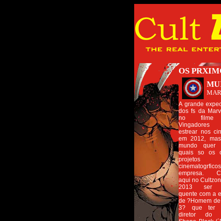
OS PRXIM
MUI
MAR
A grande expec
dos fs da Marv
no filme
Vingadores
estrear nos c
em 2012, mas
mundo quer 
quais so os o
projetos
cinematogrfic
empresa. Co
aqui no Cultzon
2013 ser 
quente com a e
de ?Homem de 
3? que ter 
diretor do 