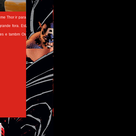
lme Thor ir para
ande fora. Est
res e tambm Os