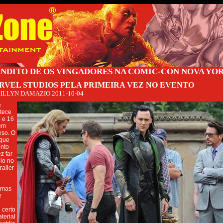
INDITO DE OS VINGADORES NA COMIC-CON NOVA YO
RVEL STUDIOS PELA PRIMEIRA VEZ NO EVENTO
ILLYN DAMAZIO
2011-10-04
e
tece
3 e 16
tem
eso. O
 que
ento
z far
dio no
railer
e
nemas
e
 certo
rial