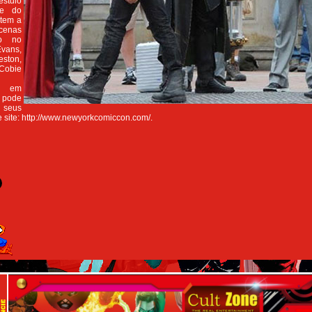
stdio
te do
 tem a
 cenas
ro no
Evans,
ton,
 Cobie
r em
pode
seus
 site: http://www.newyorkcomiccon.com/.