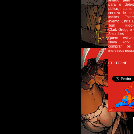
levado pelo e
para o delei
pblico, mas se
certeza de ter
inditas. Esta
evento Chris 
Tom Hiddles
Clark Gregg e
Smulders.
Quem estive
Nova York 
comprar os 
ingressos nesse
CULTZONE