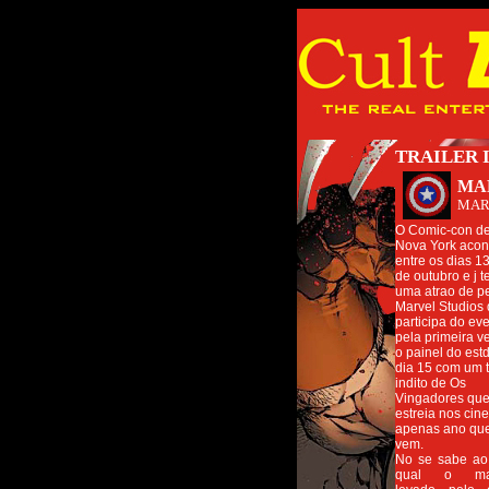
TRAILER 
MA
MAR
O Comic-con d
Nova York acon
entre os dias 1
de outubro e j 
uma atrao de p
Marvel Studios
participa do ev
pela primeira ve
o painel do est
dia 15 com um t
indito de Os
Vingadores qu
estreia nos ci
apenas ano qu
vem.
No se sabe ao
qual o mate