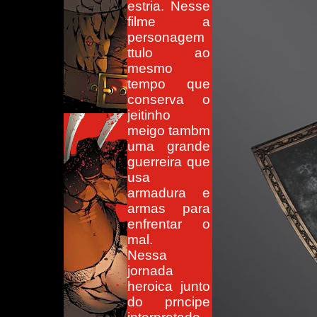
estria. Nesse
filme a
personagem
ttulo ao
mesmo
tempo que
conserva o
jeitinho
meigo tambm
uma grande
guerreira que
usa
armadura e
armas para
enfrentar o
mal.
Nessa
jornada
heroica junto
do prncipe