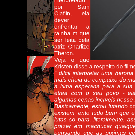
interpretado
por Sam
Claflin, ela
dever
enfrentar a
rainha m que
ser feita pela
atriz Charlize
Theron.
Veja o que
Kristen disse a respeito do film
" difcil interpretar uma her
mais cheia de compaixo do mun
a ltima esperana para a sua 
etrea com o seu povo - ela
algumas cenas incrveis nesse 
Basicamente, estou lutando c
existem, ento tudo bem que e
lutas so para, literalmente, a
prazer em machucar qualqu
pensando que as prximas ce