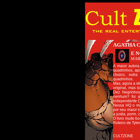
AGATHA C
E 
MAR
A maior autora
quadrinhos, ap
clssico, outr
quadrinhos.
Mas, agora a id
original, mas 
Dez Negrinho
nenhum? foi a
independente C
Nessa HQ o mai
por seu maior i
a justia, porm,
O livro muito b
Roteiro de Tyle
CULTZONE