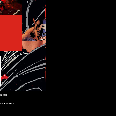
da rede
A CRIATIVA
.