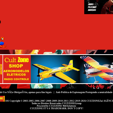
de Uso
NÃ£o ObrigatÃ³rio, apenas para fins legais |
Anti-Política de Espionagem
Protegendo a neutralidade 
101 Copyright © 2003-2005-2006-2007-2008-2009-2010-2011-2012-2019-2026
CULTZONEZai AGÊNCI
Todos os Direitos Reservados
CULTZONEGroup
Powered by
CULTZONE
WebSolutions
CULTZONE IT'S A TRADEMARK. DON'T COPY!