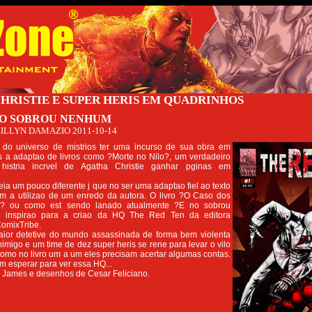
HRISTIE E SUPER HERIS EM QUADRINHOS
NO SOBROU NENHUM
ILLYN DAMAZIO
2011-10-14
 do universo de mistrios ter uma incurso de sua obra em
s a adaptao de livros como ?Morte no Nilo?, um verdadeiro
a histria incrvel de Agatha Christie ganhar pginas em
eia um pouco diferente j que no ser uma adaptao fiel ao texto
sim a utilizao de um enredo da autora. O livro ?O Caso dos
s? ou como est sendo lanado atualmente ?E no sobrou
 inspirao para a criao da HQ The Red Ten da editora
omixTribe.
or detetive do mundo assassinada de forma bem violenta
nimigo e um time de dez super heris se rene para levar o vilo
 como no livro um a um eles precisam acertar algumas contas.
om esperar para ver essa HQ...
r James e desenhos de Cesar Feliciano.