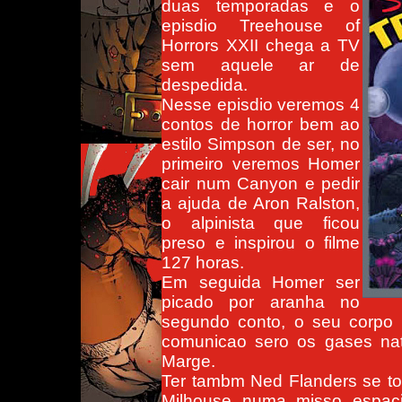
duas temporadas e o
episdio Treehouse of
Horrors XXII chega a TV
sem aquele ar de
despedida.
Nesse episdio veremos 4
contos de horror bem ao
estilo Simpson de ser, no
primeiro veremos Homer
cair num Canyon e pedir
a ajuda de Aron Ralston,
o alpinista que ficou
preso e inspirou o filme
127 horas.
Em seguida Homer ser
picado por aranha no
segundo conto, o seu corpo f
comunicao sero os gases nat
Marge.
Ter tambm Ned Flanders se tor
Milhouse numa misso espacia