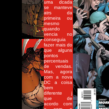
uma dcada
se manteve
atrs da
primeira ou
mesmo
quando
vencia no
conseguia
fazer mais do
que alguns
pontos
percentuais
de vendas.
Mas, agora
com a nova
DC a coisa
bem
diferente j
que de
acordo com