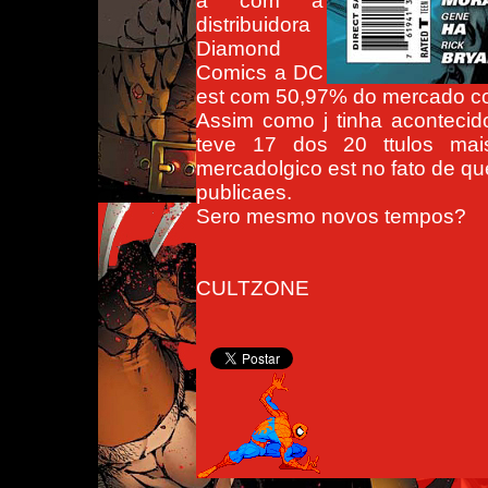
a com a
distribuidora
Diamond
Comics a DC
est com 50,97% do mercado co
Assim como j tinha aconteci
teve 17 dos 20 ttulos mai
mercadolgico est no fato de q
publicaes.
Sero mesmo novos tempos?
CULTZONE