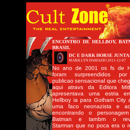
ENCONTRO DE HELLBOY, BAT
BRASIL
DC E DARK HORSE JUNT
MARILLYN DAMAZIO
2011-12-07
No ano de 2001 os fs de H
foram surpreendidos po
publicao sensacional que che
aqui atravs da Editora Mi
apresentava uma estria 
Hellboy ia para Gotham City 
uma faco neonazista e a
encontrando o personage
Batman e tambm o revo
Starman que no poca era o r