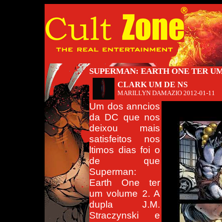
SUPERMAN: EARTH ONE TER U
CLARK UM DE NS
MARILLYN DAMAZIO
2012-01-11
Um dos anncios
da DC que nos
deixou mais
satisfeitos nos
ltimos dias foi o
de que
Superman:
Earth One ter
um volume 2. A
dupla J.M.
Straczynski e