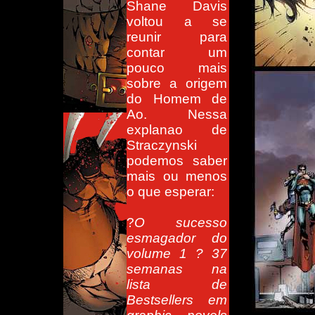
Shane Davis
voltou a se
reunir para
contar um
pouco mais
sobre a origem
do Homem de
Ao. Nessa
explanao de
Straczynski
podemos saber
mais ou menos
o que esperar:
?
O sucesso
esmagador do
volume 1 ? 37
semanas na
lista de
Bestsellers em