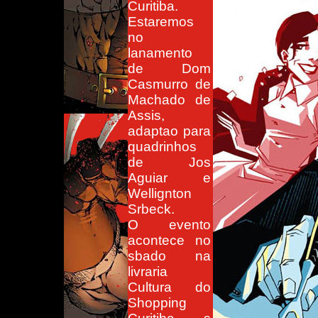
Curitiba.
Estaremos
no
lanamento
de Dom
Casmurro de
Machado de
Assis,
adaptao para
quadrinhos
de Jos
Aguiar e
Wellignton
Srbeck.
O evento
acontece no
sbado na
livraria
Cultura do
Shopping