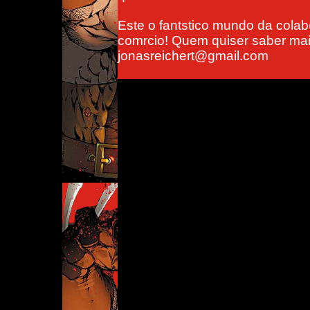
Este o fantstico mundo da colab
comrcio! Quem quiser saber mais
jonasreichert@gmail.com