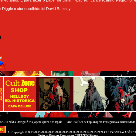
de 48 anos. E para fazer o papel de Dinah ?Laurel? Lance (Canrio Negro) foi es
 Diggle o ator escolhido foi David Ramsey.
de Uso
NÃ£o ObrigatÃ³rio, apenas para fins legais |
Anti-Política de Espionagem
Protegendo a neutralidade 
101 Copyright © 2003-2005-2006-2007-2008-2009-2010-2011-2012-2019-2026
CULTZONEZai AGÊNCI
Todos os Direitos Reservados
CULTZONEGroup