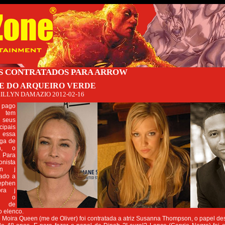
S CONTRATADOS PARA ARROW
IE DO ARQUEIRO VERDE
ILLYN DAMAZIO
2012-02-16
l pago
 tem
seus
ipais
 essa
aga de
n, o
. Para
onista
en j
iado a
ephen
ra j
 o
o de
 elenco.
 Moira Queen (me de Oliver) foi contratada a atriz Susanna Thompson, o papel d