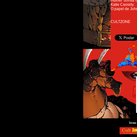
mulher bonita 
Katie Cassidy.
O papel de John
CULTZONE
Termo 