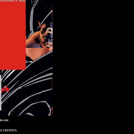
colhida a atriz
da rede
A CRIATIVA
.