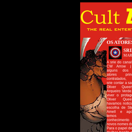
OS ATORE
SR
MAR
A srie do cana
CW Arrow j
alguns dos 
atores princ
contratados,
srie contar a s
Oliver Quee
Arqueiro Verde
viver o protag
Oliver Que
havamos notic
escolha de St
Amell e ago
temos
conheciment
novos nomes do
Para o papel de