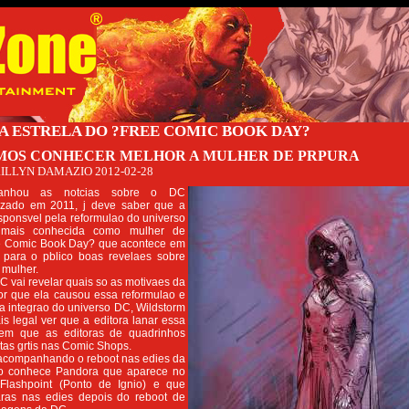
A ESTRELA DO ?FREE COMIC BOOK DAY?
MOS CONHECER MELHOR A MULHER DE PRPURA
ILLYN DAMAZIO
2012-02-28
nhou as notcias sobre o DC
lizado em 2011, j deve saber que a
ponsvel pela reformulao do universo
mais conhecida como mulher de
ee Comic Book Day? que acontece em
 para o pblico boas revelaes sobre
 mulher.
C vai revelar quais so as motivaes da
r que ela causou essa reformulao e
a integrao do universo DC, Wildstorm
is legal ver que a editora lanar essa
a em que as editoras de quadrinhos
stas grtis nas Comic Shops.
acompanhando o reboot nas edies da
no conhece Pandora que aparece no
 Flashpoint (Ponto de Ignio) e que
ras nas edies depois do reboot de