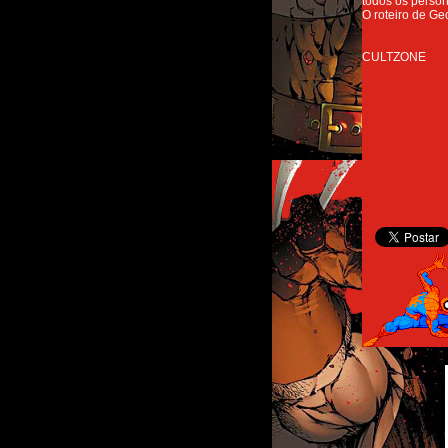
todos os perso
O roteiro de Ge
CULTZONE