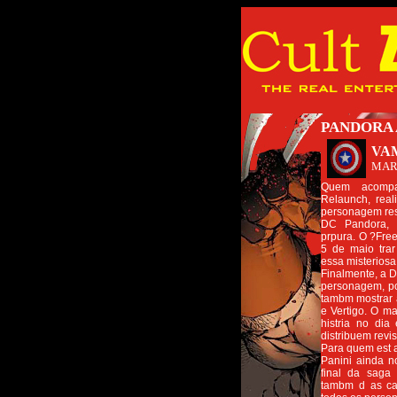
PANDORA 
VA
MAR
Quem acompa
Relaunch, rea
personagem res
DC Pandora, 
prpura. O ?Fr
5 de maio trar
essa misteriosa
Finalmente, a D
personagem, po
tambm mostrar 
e Vertigo. O ma
histria no di
distribuem revi
Para quem est 
Panini ainda 
final da saga
tambm d as ca