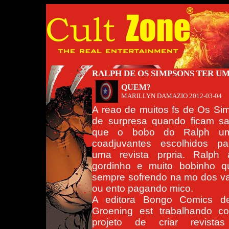
RALPH DE OS SIMPSONS TER U
QUEM?
MARILLYN DAMAZIO
2012-03-04
A reao de muitos fs de Os Si
de surpresa quando ficam s
que o bobo do Ralph u
coadjuvantes escolhidos pa
uma revista prpria. Ralph 
gordinho e muito bobinho q
sempre sofrendo na mo dos va
ou ento pagando mico.
A editora Bongo Comics d
Groening est trabalhando 
projeto de criar revista