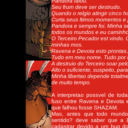
Pandora falou.
Seu frum deve ser destrudo.
Quando o relgio atingir cinco h
Curta seus ltimos momentos e 
Pandora e sempre foi. Minha s
todos os mundos e eu caminho
O Terceiro Pecador est vindo. 
minhas mos.
Ravena e Devota esto pronta
Tudo em meu nome. Tudo por 
A destruio do Terceiro soar pe
Alto o suficiente, suspeito, par
Minha libertao depende totalme
de muito tempo.
A interpretao possvel de to
fuso entre Ravena e Devota e
que falhou fosse SHAZAM.
Mas, antes que todo mund
sentido? deve saber que a 
cadastrar devido a um bug d