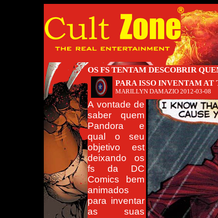
OS FS TENTAM DESCOBRIR QU
PARA ISSO INVENTAM AT
MARILLYN DAMAZIO
2012-03-08
A vontade de
saber quem
Pandora e
qual o seu
objetivo est
deixando os
fs da DC
Comics bem
animados
para inventar
as suas