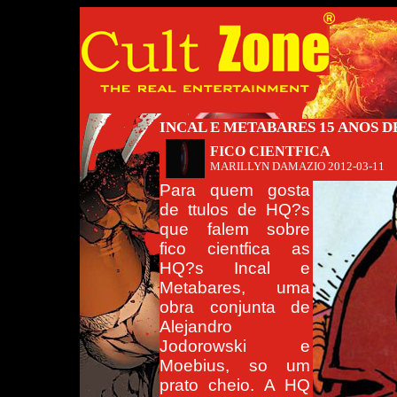
INCAL E METABARES 15 ANOS D
FICO CIENTFICA
MARILLYN DAMAZIO
2012-03-11
Para quem gosta
de ttulos de HQ?s
que falem sobre
fico cientfica as
HQ?s Incal e
Metabares, uma
obra conjunta de
Alejandro
Jodorowski e
Moebius, so um
prato cheio. A HQ