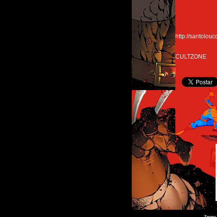
http://santolou
CULTZONE