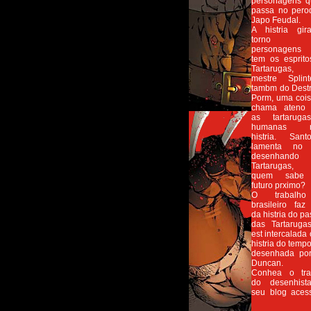
personagens q
passa no pero
Japo Feudal.
A histria gi
torno 
personagens
tem os esprit
Tartarugas
mestre Splin
tambm do Destr
Porm, uma coi
chama ateno 
as tartarug
humanas n
histria. Sant
lamenta no 
desenhand
Tartarugas,
quem sabe
futuro prximo?
O trabalh
brasileiro faz
da histria do p
das Tartaruga
est intercalada
histria do tempo
desenhada po
Duncan.
Conhea o tra
do desenhis
seu blog aces