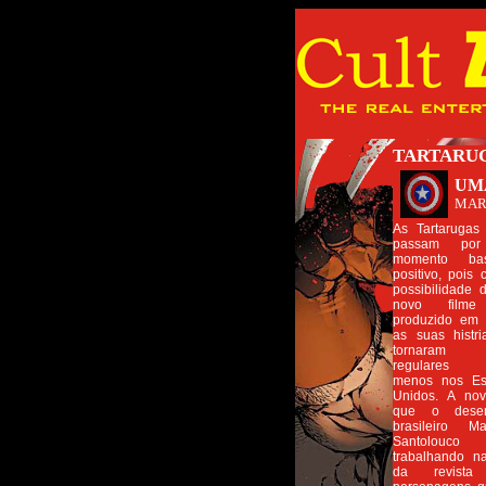
TARTARUG
UM
MAR
As Tartarugas
passam po
momento bas
positivo, pois
possibilidade
novo filme
produzido em 
as suas histr
tornaram 
regulares 
menos nos Es
Unidos. A nov
que o desen
brasileiro Ma
Santolouco
trabalhando n
da revista