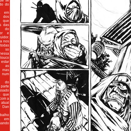
ue se
do do
ra em
dos
 que
os das
, do
ter e
uidor.
sa nos
todas
as so
essa
olouco
estar
o as
 mas
 num
o do
 parte
assado
s que
 com a
 atual
r Dan
balho
ta em
sando