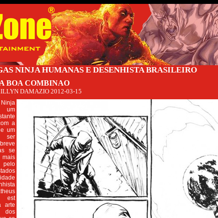
AS NINJA HUMANAS E DESENHISTA BRASILEIRO
A BOA COMBINAO
ILLYN DAMAZIO
2012-03-15
 Ninja
r um
tante
 com a
 de um
 ser
breve
ias se
mais
pelo
tados
idade
hista
theus
 est
a arte
 dos