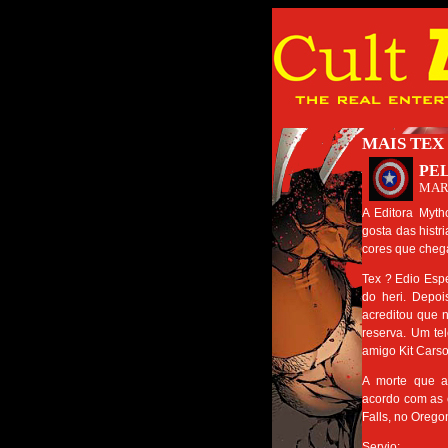
MAIS TEX
PE
MAR
A Editora Myth
gosta das histr
cores que cheg
Tex ? Edio Esp
do heri. Depoi
acreditou que 
reserva. Um te
amigo Kit Carso
A morte que a
acordo com as 
Falls, no Orego
Servio: