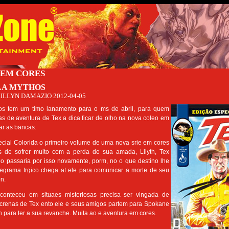
 EM CORES
LA MYTHOS
ILLYN DAMAZIO
2012-04-05
os tem um timo lanamento para o ms de abril, para quem
ias de aventura de Tex a dica ficar de olho na nova coleo em
ar as bancas.
ecial Colorida o primeiro volume de uma nova srie em cores
s de sofrer muito com a perda de sua amada, Lilyth, Tex
no passaria por isso novamente, porm, no o que destino lhe
legrama trgico chega at ele para comunicar a morte de seu
n.
conteceu em situaes misteriosas precisa ser vingada de
crenas de Tex ento ele e seus amigos partem para Spokane
n para ter a sua revanche. Muita ao e aventura em cores.