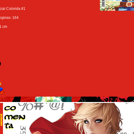
cial Colorida #1
pginas: 164
21 cm