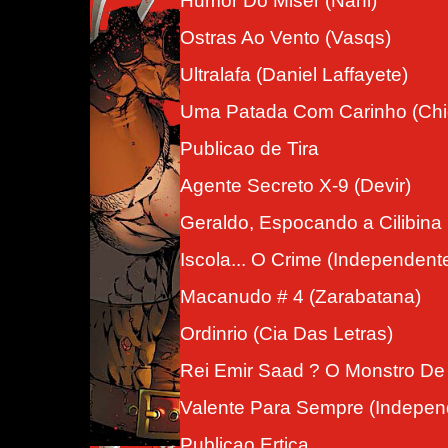
Humor Do Miser (Nani)
Ostras Ao Vento (Vasqs)
Ultralafa (Daniel Laffayete)
Uma Patada Com Carinho (Chi
Publicao de Tira
Agente Secreto X-9 (Devir)
Geraldo, Espocando a Cilibina
Iscola... O Crime (Independent
Macanudo # 4 (Zarabatana)
Ordinrio (Cia Das Letras)
Rei Emir Saad ? O Monstro De
Valente Para Sempre (Indepen
Publicao Ertica