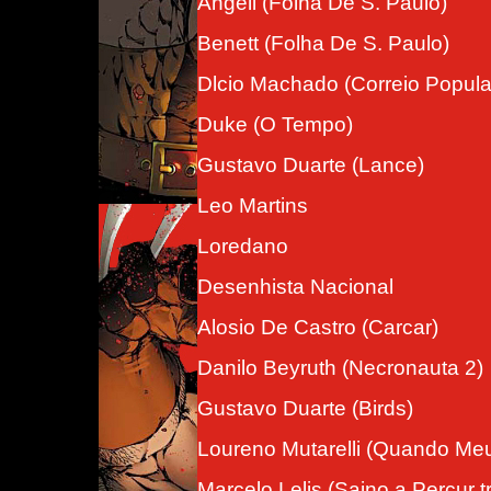
Angeli (Folha De S. Paulo)
Benett (Folha De S. Paulo)
Dlcio Machado (Correio Popula
Duke (O Tempo)
Gustavo Duarte (Lance)
Leo Martins
Loredano
Desenhista Nacional
Alosio De Castro (Carcar)
Danilo Beyruth (Necronauta 2)
Gustavo Duarte (Birds)
Loureno Mutarelli (Quando Meu 
Marcelo Lelis (Saino a Percur t