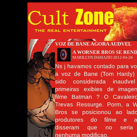
VOZ DE BANE AGORA AUDVEL
A WORNER BROS SE REN
MARILLYN DAMAZIO
2012-04-26
Ns j havamos contado para v
a voz de Bane (Tom Hardy) 
sido considerada inaudve
primeiras exibies de image
filme Batman ? O Cavaleir
Trevas Ressurge. Porm, a W
Bros se posicionou ao lad
produtores do filme e 
disseram que no seria 
nenhuma modificao.