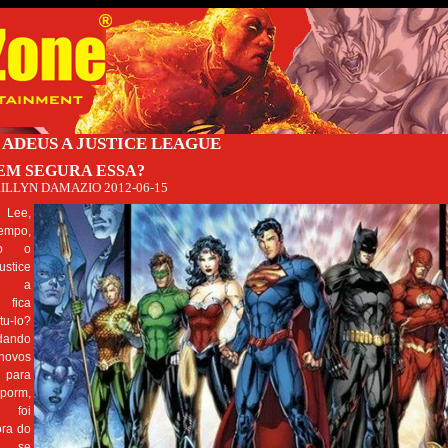
D ADEUS A JUSTICE LEAGUE
EM SEGURA ESSA?
ILLYN DAMAZIO
2012-06-15
 Lee,
tempo,
do o
ustice
e a
 fica
tu-lo?
idando
novos
 para
porm,
 foi
ora do
m se