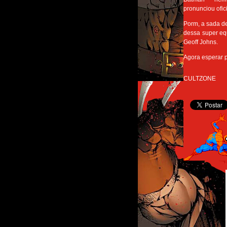
pronunciou ofic
Porm, a sada d
dessa super equ
Geoff Johns.
Agora esperar pa
CULTZONE