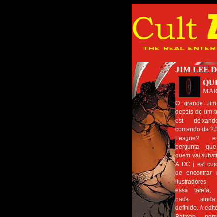
JIM LEE 
QU
MAR
O grande Jim
depois de um 
est deixan
comando da ?J
League? 
pergunta que
quem vai substi
A DC j est cu
de encontrar 
ilustradores
essa tarefa, 
nada ainda
definido. A edit
Batman ne