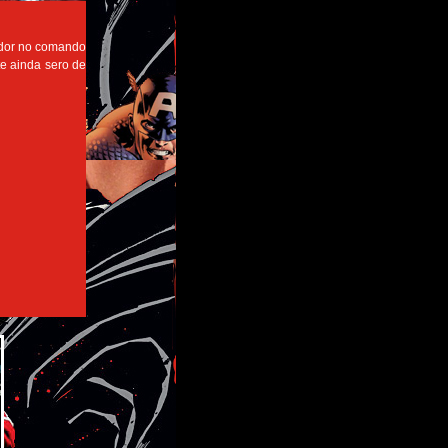
ador no comando
te ainda sero de