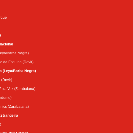
rque
s
Nacional
Leya/Barba Negra)
be da Esquina (Devir)
a (Leya/Barba Negra)
 (Devir)
? tra Vez (Zarabatana)
ndente)
mics (Zarabatana)
Estrangeira
)