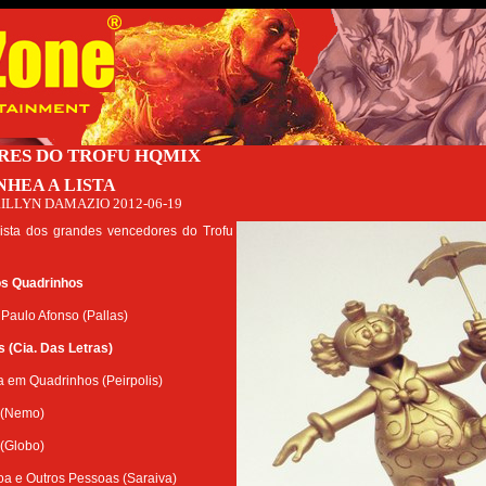
RES DO TROFU HQMIX
NHEA A LISTA
ILLYN DAMAZIO
2012-06-19
lista dos grandes vencedores do Trofu
os Quadrinhos
Paulo Afonso (Pallas)
s (Cia. Das Letras)
a em Quadrinhos (Peirpolis)
 (Nemo)
 (Globo)
a e Outros Pessoas (Saraiva)