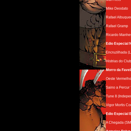
Mike Deodato
Rafael Albuque
Rafael Gramp
Ricardo Manhe
Edio Especial 
Encruzilhada (
Histrias do Clu
Morro da Favel
Oeste Vermelho
Saino a Percur 
Tune 8 (Indepe
Vigor Mortis Co
Edio Especial 
A Chegada (SM