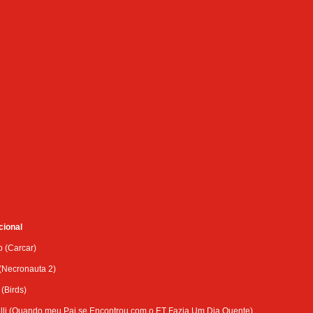
cional
o (Carcar)
(Necronauta 2)
(Birds)
lli (Quando meu Pai se Encontrou com o ET Fazia Um Dia Quente)