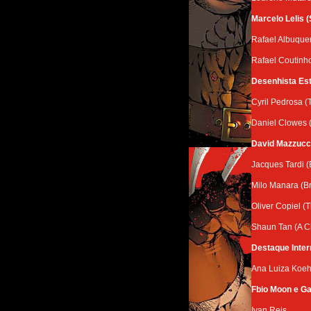
Marcelo Lelis (
Rafael Albuque
Rafael Coutinho
Desenhista Est
Cyril Pedrosa (
Daniel Clowes
David Mazzucch
Jacques Tardi (
Milo Manara (B
Oliver Copiel (T
Shaun Tan (A 
Destaque Inter
Ana Luiza Koeh
Fbio Moon e Ga
Ivan Reis