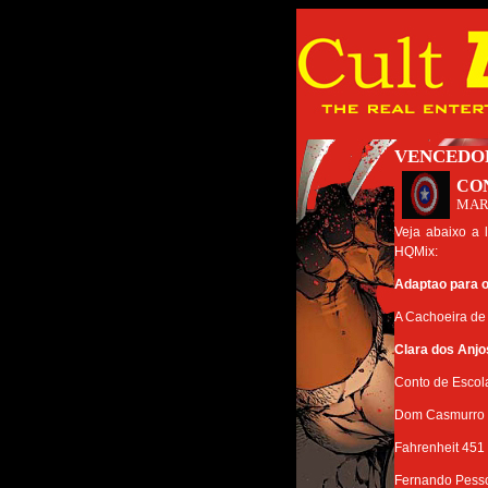
VENCEDO
CO
MAR
Veja abaixo a 
HQMix:
Adaptao para 
A Cachoeira de 
Clara dos Anjo
Conto de Escol
Dom Casmurro
Fahrenheit 451
Fernando Pesso