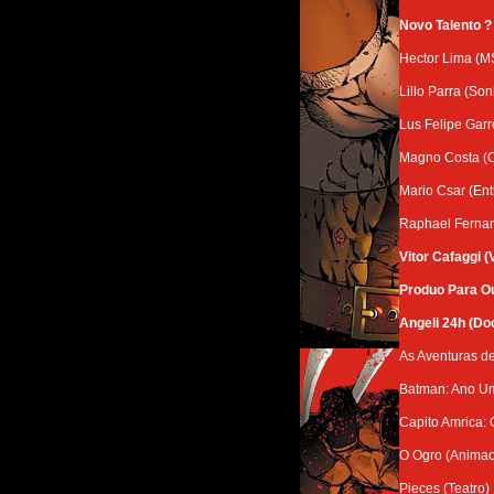
Novo Talento ? 
Hector Lima (M
Lillo Parra (So
Lus Felipe Gar
Magno Costa (O
Mario Csar (En
Raphael Fernan
Vitor Cafaggi 
Produo Para O
Angeli 24h (Do
As Aventuras de
Batman: Ano U
Capito Amrica: 
O Ogro (Animao
Pieces (Teatro)