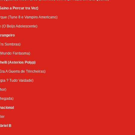
Saino a Percur tra Vez)
rque (Tune 8 e Vampiro Americano)
 (O Beijo Adolescente)
rangeiro
Trs Sombras)
 (Mundo Fantasma)
elli (Asterios Polyp)
Era A Guerra de Trincheiras)
rgia ? Tudo Vaidade)
hor)
Chegada)
nacional
ler
briel B