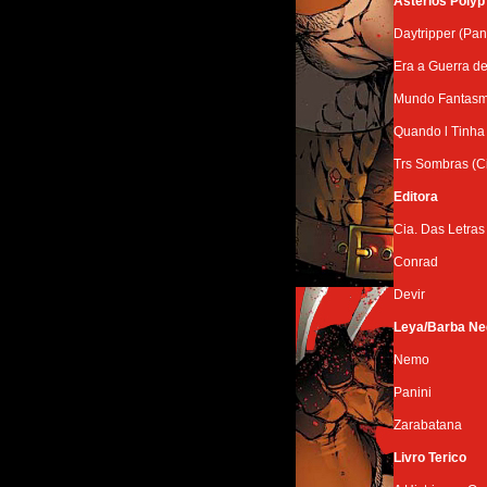
Asterios Polyp 
Daytripper (Pan
Era a Guerra d
Mundo Fantasma
Quando l Tinha 
Trs Sombras (Ci
Editora
Cia. Das Letras
Conrad
Devir
Leya/Barba Ne
Nemo
Panini
Zarabatana
Livro Terico