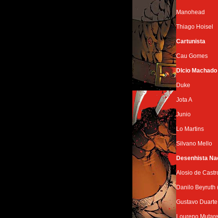
Manohead
Thiago Hoisel
Cartunista
Cau Gomes
Dlcio Machado
Duke
Jota A
Junio
Lo Martins
Silvano Mello
Desenhista Na
Alosio de Castr
Danilo Beyruth 
Gustavo Duarte 
Loureno Mutare