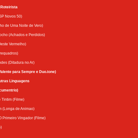
Roteirista
SP Novos 50)
nho de Uma Noite de Vero)
rocho (Achados e Perdidos)
este Vermelho)
trequadros)
des (Ditadura no Ar)
(Valente para Sempre e Duo.tone)
utras Linguagens
cumentrio)
 Tintim (Filme)
m (Longa de Animao)
O Primeiro Vingador (Filme)
)