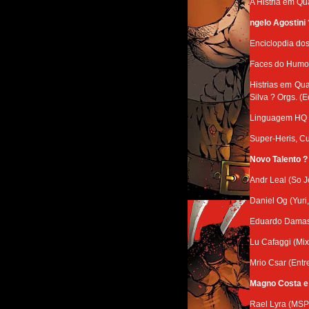
A Histria em Qu
ngelo Agostini 
Enciclopdia do
Faces do Humor
Histrias em Qu
Silva ? Orgs. (E
Linguagem HQ ?
Super-Heris, Cu
Novo Talento ?
Andr Leal (So 
Daniel Og (Yuri
Eduardo Damas
Lu Cafaggi (Mix
Mrio Csar (Ent
Magno Costa e 
Rael Lyra (MSP