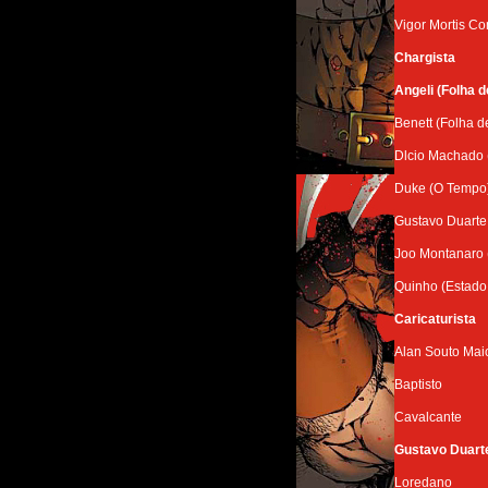
Vigor Mortis Co
Chargista
Angeli (Folha d
Benett (Folha d
Dlcio Machado 
Duke (O Tempo
Gustavo Duarte
Joo Montanaro 
Quinho (Estado
Caricaturista
Alan Souto Mai
Baptisto
Cavalcante
Gustavo Duart
Loredano