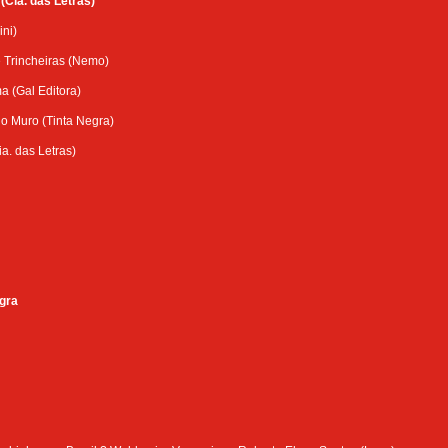
(Cia. das Letras)
ini)
e Trincheiras (Nemo)
 (Gal Editora)
o Muro (Tinta Negra)
a. das Letras)
gra