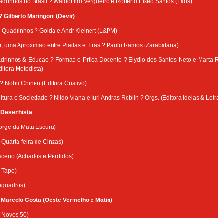
adrinhos no Brasil ? Waldomiro Vergueiro e Roberto Elseo Santos (Laos)
? Gilberto Maringoni (Devir)
s Quadrinhos ? Goida e Andr Kleinert (L&PM)
, uma Aproximao entre Piadas e Tiras ? Paulo Ramos (Zarabatana)
adrinhos & Educao ? Formao e Prtica Docente ? Elydio dos Santos Neto e Marta 
ditora Metodista)
 Nobu Chinen (Editora Criativo)
ltura e Sociedade ? Nildo Viana e Iuri Andras Reblin ? Orgs. (Editora Ideias & Letr
 Desenhista
Jorge da Mata Escura)
, Quarta-feira de Cinzas)
ceno (Achados e Perdidos)
 Tape)
requadros)
Marcelo Costa (Oeste Vermelho e Matin)
 Novos 50)