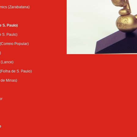
mics (Zarabatana)
e S. Paulo)
e S. Paulo)
(Correio Popular)
)
 (Lance)
(Folha de S. Paulo)
 de Minas)
or
e