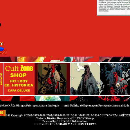
de Uso
NÃ£o ObrigatÃ³rio, apenas para fins legais |
Anti-Política de Espionagem
Protegendo a neutralidade 
101 Copyright © 2003-2005-2006-2007-2008-2009-2010-2011-2012-2019-2026
CULTZONEZai AGÊNCI
Todos os Direitos Reservados
CULTZONEGroup
Powered by
CULTZONE
WebSolutions
CULTZONE IT'S A TRADEMARK. DON'T COPY!