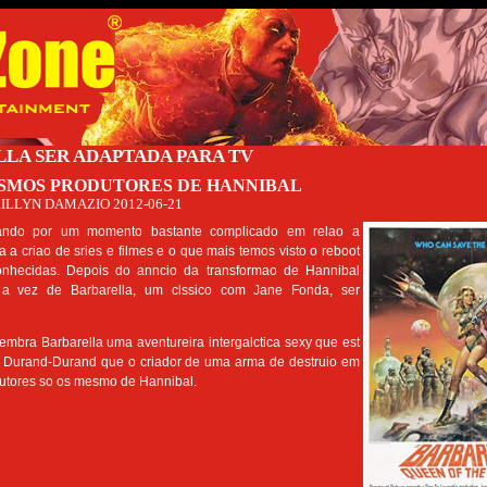
LA SER ADAPTADA PARA TV
SMOS PRODUTORES DE HANNIBAL
ILLYN DAMAZIO
2012-06-21
ando por um momento bastante complicado em relao a
ra a criao de sries e filmes e o que mais temos visto o reboot
conhecidas. Depois do anncio da transformao de Hannibal
 a vez de Barbarella, um clssico com Jane Fonda, ser
mbra Barbarella uma aventureira intergalctica sexy que est
 Durand-Durand que o criador de uma arma de destruio em
utores so os mesmo de Hannibal.