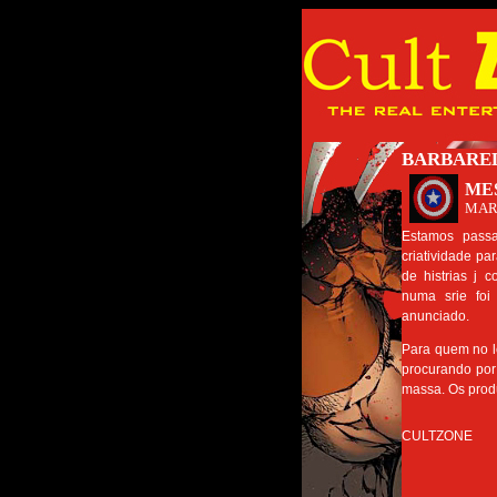
BARBAREL
ME
MAR
Estamos pass
criatividade pa
de histrias j 
numa srie foi
anunciado.
Para quem no le
procurando por
massa. Os prod
CULTZONE