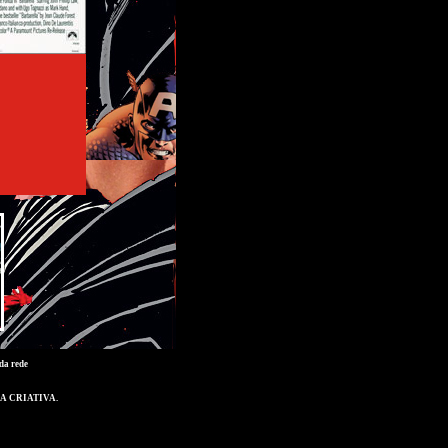
da rede
A CRIATIVA
.