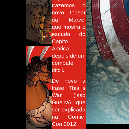
trazemos o
novo teaser
da Marvel
que mostra o
escudo do
Capito
Amrica
depois de um
combate
difcil.
De novo a
frase "This is
War" (Isso
Guerra) que
ser explicada
na Comic-
Con 2012.