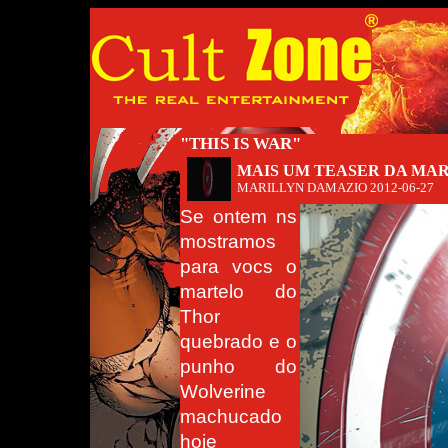
"THIS IS WAR"
MAIS UM TEASER DA MA
MARILLYN DAMAZIO
2012-06-27
Se ontem ns
mostramos
para vocs o
martelo do
Thor
quebrado e o
punho do
Wolverine
machucado
hoje