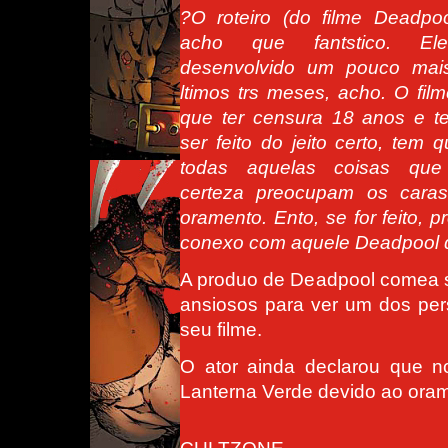
?O roteiro (do filme Deadpo
acho que fantstico. El
desenvolvido um pouco mai
ltimos trs meses, acho. O fil
que ter censura 18 anos e t
ser feito do jeito certo, tem q
todas aquelas coisas qu
certeza preocupam os cara
oramento. Ento, se for feito, p
conexo com aquele Deadpool 
A produo de Deadpool comea 
ansiosos para ver um dos per
seu filme.
O ator ainda declarou que 
Lanterna Verde devido ao oram