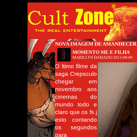
NOVA IMAGEM DE AMANHECER 
MOMENTO ME E FILHA
MARILLYN DAMAZIO
2012-08-06
O ltimo filme da
saga Crepsculo
chegar em
novembro aos
cinemas do
mundo todo e
claro que os fs j
esto contando
os segundos
para