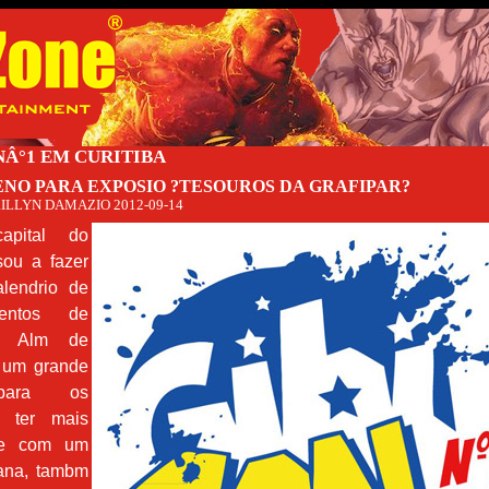
NÂ°1 EM CURITIBA
ENO PARA EXPOSIO ?TESOUROS DA GRAFIPAR?
ILLYN DAMAZIO
2012-09-14
capital do
sou a fazer
alendrio de
entos de
s. Alm de
r um grande
para os
, ter mais
de com um
ana, tambm