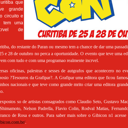
uritiba que
ve grande
o circuito e
e tem uma
crvel de
itiba, do restante do Paran ou mesmo tem a chance de dar uma passad
 25 e 28 de outubro no perca a oportunidade. O evento que teve uma edi
vem com tudo e com uma programao realmente incrvel.
rsas oficinas, palestras e sesses de autgrafos que acontecero no e
posio ?Tesouros da Grafipar?. A Grafipar uma editora que ficou famos
nhos nacionais e que teve como grande mrito criar uma editora grand
o.
 expostos so de artistas consagrados como Claudio Seto, Gustavo Ma
 Shimamoto, Nelson Padrella, Flavio Colin, Rodval Matias, Fernand
ranco de Rosa e outros. Para saber mais sobre o Gibicon n1 acesse 
ibicon.com.br/
.