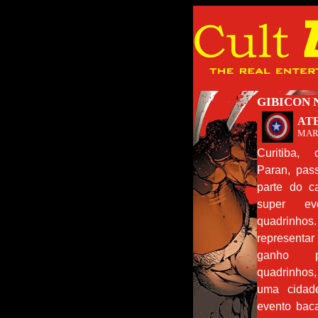
GIBICON 
AT
MAR
Curitiba, 
Paran, pas
parte do c
super ev
quadrinho
representa
ganho 
quadrinhos
uma cida
evento bac