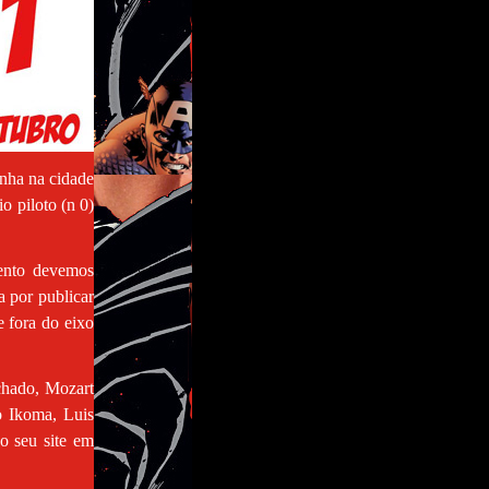
inha na cidade
o piloto (n 0)
vento devemos
a por publicar
e fora do eixo
chado, Mozart
o Ikoma, Luis
o seu site em