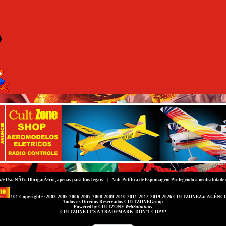
de Uso
NÃ£o ObrigatÃ³rio, apenas para fins legais |
Anti-Política de Espionagem
Protegendo a neutralidade 
101 Copyright © 2003-2005-2006-2007-2008-2009-2010-2011-2012-2019-2026
CULTZONEZai AGÊNCI
Todos os Direitos Reservados
CULTZONEGroup
Powered by
CULTZONE
WebSolutions
CULTZONE IT'S A TRADEMARK. DON'T COPY!