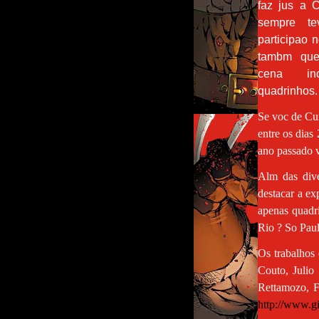
faz jus a C
sempre te
participao n
tambm qu
cena in
quadrinhos.
Se voc de Cur
entre os dias
ano passado 
Alm das dive
destacar a ex
apenas quadri
Rio ? So Paul
Os trabalhos
Couto, Julio
Rettamozo, F
http://www.g