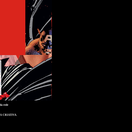
da rede
A CRIATIVA
.