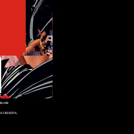
da rede
A CRIATIVA
.