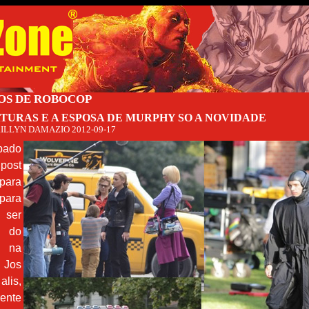
OS DE ROBOCOP
TURAS E A ESPOSA DE MURPHY SO A NOVIDADE
ILLYN DAMAZIO
2012-09-17
ado
post
para
para
 ser
 do
 na
 Jos
lis,
ente