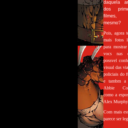
daquela an
dos prime
filmes,
mesmo?
Pois, agora 
mais fotos l
para mostrar
vocs nas q
possvel confe
visual das vi
policiais do 
e tambm a a
Abbie Cor
como a espo
Alex Murphy
Com mais ess
parece ser le