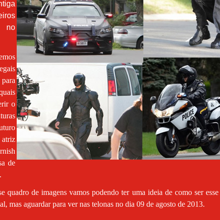
tiga
iros
 no
temos
egais
 para
uais
rir o
aturas
futuro
triz
nish
sa de
.
e quadro de imagens vamos podendo ter uma ideia de como ser esse 
gal, mas aguardar para ver nas telonas no dia 09 de agosto de 2013.