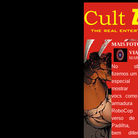
MAIS FOT
VIA
MAR
No sb
fizemos um 
especial 
mostrar 
vocs como
armadura
RoboCop
verso de
Padilha, a
bem difer