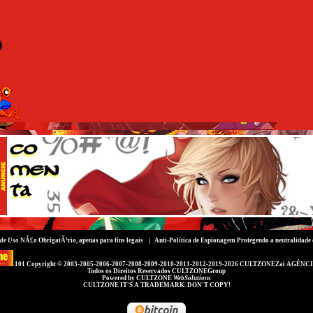
de Uso
NÃ£o ObrigatÃ³rio, apenas para fins legais |
Anti-Política de Espionagem
Protegendo a neutralidade 
101 Copyright © 2003-2005-2006-2007-2008-2009-2010-2011-2012-2019-2026
CULTZONEZai AGÊNCI
Todos os Direitos Reservados
CULTZONEGroup
Powered by
CULTZONE
WebSolutions
CULTZONE IT'S A TRADEMARK. DON'T COPY!