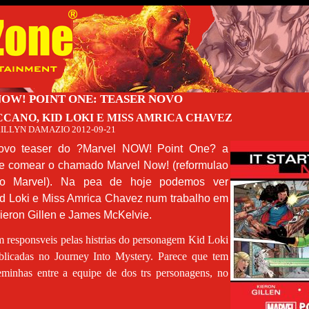
OW! POINT ONE: TEASER NOVO
CANO, KID LOKI E MISS AMRICA CHAVEZ
ILLYN DAMAZIO
2012-09-21
ovo teaser do ?Marvel NOW! Point One? a
ue comear o chamado Marvel Now! (reformulao
so Marvel). Na pea de hoje podemos ver
d Loki e Miss Amrica Chavez num trabalho em
ieron Gillen e James McKelvie.
m responsveis pelas histrias do personagem Kid Loki
licadas no Journey Into Mystery. Parece que tem
eminhas entre a equipe de dos trs personagens, no