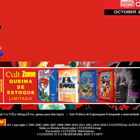
de Uso
NÃ£o ObrigatÃ³rio, apenas para fins legais |
Anti-Política de Espionagem
Protegendo a neutralidade 
101 Copyright © 2003-2005-2006-2007-2008-2009-2010-2011-2012-2019-2026
CULTZONEZai AGÊNCI
Todos os Direitos Reservados
CULTZONEGroup
Powered by
CULTZONE
WebSolutions
CULTZONE IT'S A TRADEMARK. DON'T COPY!