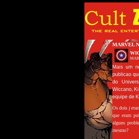
MARVEL N
WIC
MAR
Mais um n
publicao q
do Univer
Wiccano, Ki
equipe de K
Os dois j era
que eram pub
alguns probl
mesmo?