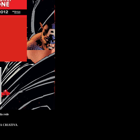
da rede
A CRIATIVA
.