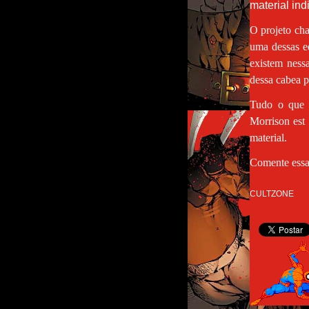
material ind
O projeto cha
uma dessas e
existem nessa
dessa cabea p
Tudo o que e
Morrison est
material.
Comente essa 
CULTZONE