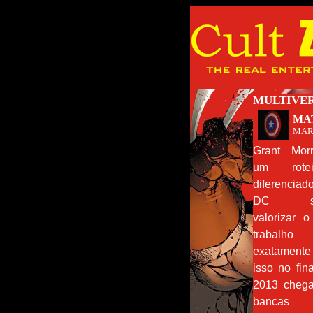
MULTIVER
MA
MAR
Grant Morr
um roteir
diferenciad
DC sa
valorizar o
trabalh
exatamente
isso no fin
2013 chega
bancas