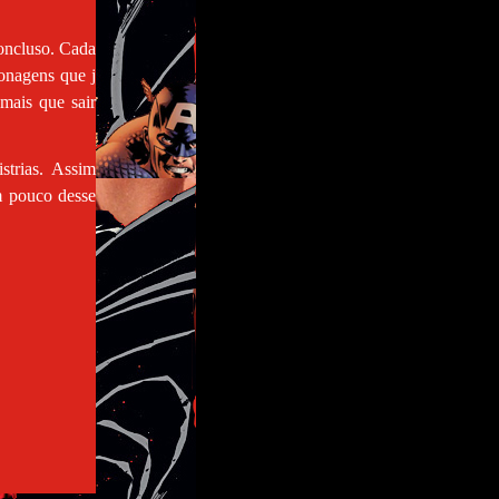
concluso. Cada
onagens que j
 mais que sair
strias. Assim
m pouco desse