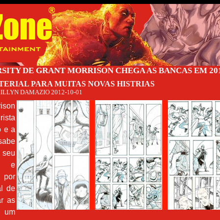
SITY DE GRANT MORRISON CHEGA AS BANCAS EM 20
TERIAL PARA MUITAS NOVAS HISTRIAS
ILLYN DAMAZIO
2012-10-01
ison
ista
o e a
be
 seu
o e
 por
al de
r as
 um