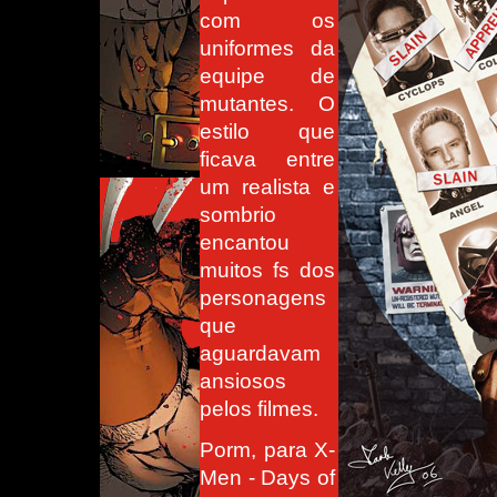
com os
uniformes da
equipe de
mutantes. O
estilo que
ficava entre
um realista e
sombrio
encantou
muitos fs dos
personagens
que
aguardavam
ansiosos
pelos filmes.
Porm, para X-
Men - Days of