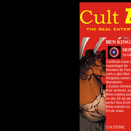
BEN KIN
HO
MAR
Confiram esse 
superlegal de
Homem de Ferr
com o ator Ben
Kingsley como o
Mandarim.
J d para comea
ficar ansioso, p
filme estreia po
no dia 26 de abri
perto! Nos EUA
filme estreia no
03 de maio.
CULTZONE