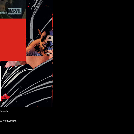
da rede
A CRIATIVA
.