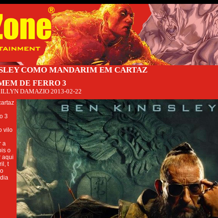
GSLEY COMO MANDARIM EM CARTAZ
MEM DE FERRO 3
ILLYN DAMAZIO
2013-02-22
cartaz
o 3
 vilo
r a
ois o
r aqui
l, t
 o
 dia