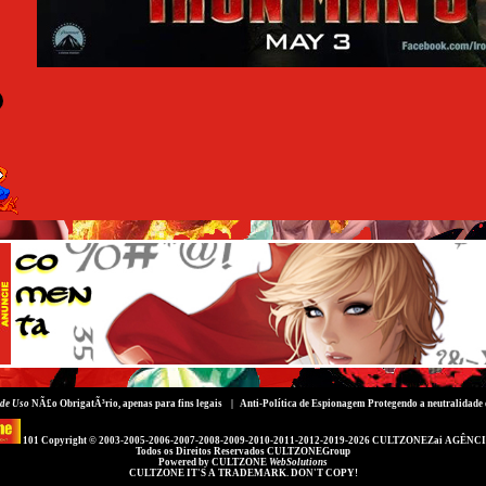
de Uso
NÃ£o ObrigatÃ³rio, apenas para fins legais |
Anti-Política de Espionagem
Protegendo a neutralidade 
101 Copyright © 2003-2005-2006-2007-2008-2009-2010-2011-2012-2019-2026
CULTZONEZai AGÊNCI
Todos os Direitos Reservados
CULTZONEGroup
Powered by
CULTZONE
WebSolutions
CULTZONE IT'S A TRADEMARK. DON'T COPY!