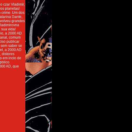
o czar Vladimir,
os planetas!
o crime. Um dos
atarina Dante,
nvolveu grandes
Vladimirovna
 sua vida!
dio, a 2000 AD
emanal, comum
iso publicar
a sem saber se
vel, a 2000 AD
 distores
to em incio de
pblico
2000 AD, que