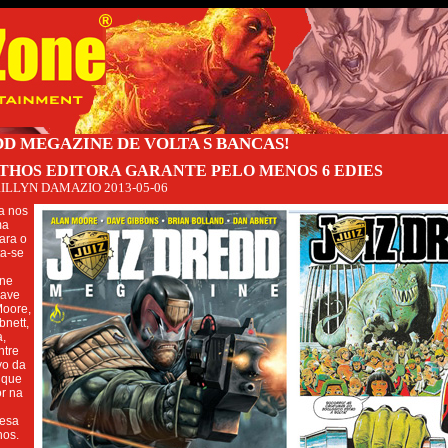
DD MEGAZINE DE VOLTA S BANCAS!
THOS EDITORA GARANTE PELO MENOS 6 EDIES
ILLYN DAMAZIO
2013-05-06
a nos
ma
ara o
ta-se
ene
Dave
Moore,
bnett,
a,
ntre
vo da
 que
r na
lesa
nos.