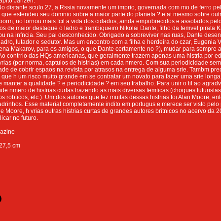
capito Janzen.
No distante sculo 27, a Rssia novamente um imprio, governada com mo de ferro pel
 que estendeu seu domnio sobre a maior parte do planeta ? e at mesmo sobre outr
orm, no tornou mais fcil a vida dos cidados, ainda empobrecidos e assolados pel
os de maior destaque o ladro e trambiqueiro Nikolai Dante, filho da temvel pirata K
u na infncia. Seu pai desconhecido. Obrigado a sobreviver nas ruas, Dante dese
ladro, lutador e sedutor. Mas um encontro com a filha e herdeira do czar, Eugenia 
ena Makarov, para os amigos, o que Dante certamente no ?), mudar para sempre a
: Ao contrrio das HQs americanas, que geralmente trazem apenas uma histria por e
vrias (por norma, captulos de histrias) em cada nmero. Com sua periodicidade s
de de cobrir espaos na revista por atrasos na entrega de alguma srie. Tambm prec
j que h um risco muito grande em se contratar um novato para fazer uma srie long
e manter a qualidade ? e periodicidade ? em seu trabalho. Para unir o til ao agrad
de nmero de histrias curtas trazendo as mais diversas temticas (choques futuristas,
s robticos, etc.). Um dos autores que fez muitas dessas histrias foi Alan Moore, en
adrinhos. Esse material completamente indito em portugus e merece ser visto pelo 
 de Moore, h vrias outras histrias curtas de grandes autores britnicos no acervo da 
car no futuro.
azine
 27,5 cm