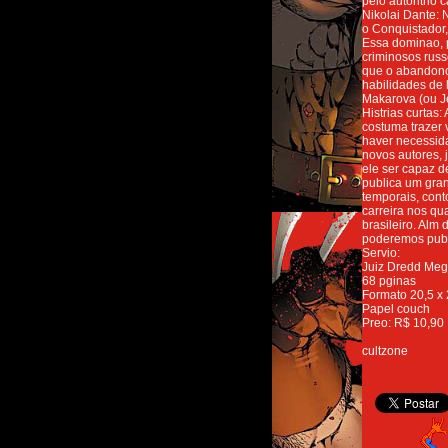
pelo autoritrio 
Nikolai Dante: 
o Conquistador,
Essa dominao, p
criminosos russ
que o abandono
habilidades de 
Makarova (ou J
Histrias curtas
costuma trazer 
haver necessida
novos autores, 
ele ser capaz d
publica um gran
temporais, conto
carreira nos qu
brasileiro. Alm
poderemos publi
Servio:
Juiz Dredd Meg
68 pginas
Formato 20,5 x
Papel couch
Preo: R$ 10,90
cultzone