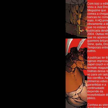
Com isso a edit
criou a Juiz Dr
Megazine que
comea a chegar
bancas no com
maio. A HQ prin
obviamente a d
que no estava 
publicada desd
2004. Outras H
que iro aparece
guerreiro brbar
Sline, quila, Di
Temporais entr
outros.
A publicao ter 6
pginas impress
papel couch e 
formato magazi
histrias dessa r
vo para um lad
fico cientfica. A
primeiras edies
garantidas e a
continuidade
depende da
receptividade d
pblico.
Conhea as srie