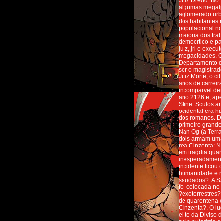
Juiz Dredd: No 
algumas megalp
aglomerado urba
dos habitantes 
populacional n
maioria dos tra
democrtico e p
juiz, jri e exec
megacidades. O
Departamento de
ser o magistra
Juiz Morte, o c
anos de carreir
incomparvel de
ano 2126 e, ape
Sline: Sculos a
ocidental era h
dos romanos. De
primeiro grande 
Nan Og (a Terra
dois armam uma 
rea Cinzenta: N
em tragdia quan
inesperadament
incidente fico
humanidade e re
saudados?. A Sa
foi colocada no
?exoterrestres?
de quarentena 
Cinzenta?. O lu
elite da Divis