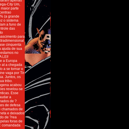
estaram apenas
Mega-City Um,
 maior parte
centrao
0% (a grande
ez o sistema
lam a funo de
ntrole das
do
 nascimento para
xtradimensional
uase cinquenta
a ajuda de sua
, estamos no
A LEI!
je a Europa
e at a chegada
o a se tornar o
ine vaga por Tir
a. Juntos, os
a tribo.
iengena acabou
cies revelou-se
nticas. Esse
audar a
amados de ?
tes de defesa
nte chamados de
neta e deixados
do de ?rea
pelas foras de
ETC comandada