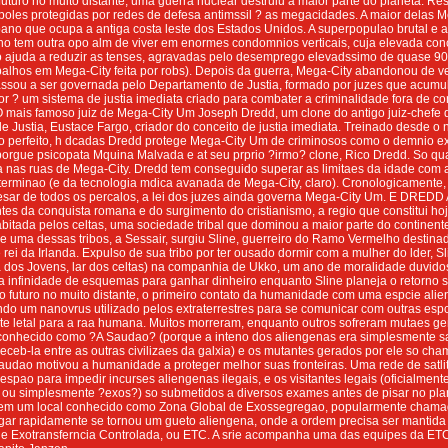
futuro no muito distante, uma guerra nuclear destruiu a maior parte do planeta. R
oles protegidas por redes de defesa antimssil ? as megacidades. A maior delas 
no que ocupa a antiga costa leste dos Estados Unidos. A superpopulao brutal e a
no tem outra opo alm de viver em enormes condomnios verticais, cuja elevada con
o ajuda a reduzir as tenses, agravadas pelo desemprego elevadssimo de quase 9
balhos em Mega-City feita por robs). Depois da guerra, Mega-City abandonou de v
assou a ser governada pelo Departamento de Justia, formado por juzes que acumu
utor ? um sistema de justia imediata criado para combater a criminalidade fora de co
 mais famoso juiz de Mega-City Um Joseph Dredd, um clone do antigo juiz-chefe 
 Justia, Eustace Fargo, criador do conceito de justia imediata. Treinado desde o
do perfeito, h dcadas Dredd protege Mega-City Um de criminosos como o demnio e
iborgue psicopata Mquina Malvada e at seu prprio ?irmo? clone, Rico Dredd. So q
a nas ruas de Mega-City. Dredd tem conseguido superar as limitaes da idade com 
terminao (e da tecnologia mdica avanada de Mega-City, claro). Cronologicamente
sar de todos os percalos, a lei dos juzes ainda governa Mega-City Um. E DREDD 
ntes da conquista romana e do surgimento do cristianismo, a regio que constitui ho
abitada pelos celtas, uma sociedade tribal que dominou a maior parte do continent
 uma dessas tribos, a Sessair, surgiu Sline, guerreiro do Ramo Vermelho destinad
rei da Irlanda. Expulso de sua tribo por ter ousado dormir com a mulher do lder, Sl
 dos Jovens, lar dos celtas) na companhia de Ukko, um ano de moralidade duvidos
infinidade de esquemas para ganhar dinheiro enquanto Sline planeja o retorno su
o futuro no muito distante, o primeiro contato da humanidade com uma espcie al
do um nanovrus utilizado pelos extraterrestres para se comunicar com outras esp
e letal para a raa humana. Muitos morreram, enquanto outros sofreram mutaes ge
u conhecido como ?A Saudao? (porque a inteno dos aliengenas era simplesmente s
ceb-la entre as outras civilizaes da galxia) e os mutantes gerados por ele so ch
udao motivou a humanidade a proteger melhor suas fronteiras. Uma rede de satli
 espao para impedir incurses aliengenas ilegais, e os visitantes legais (oficialme
 ou simplesmente ?exos?) so submetidos a diversos exames antes de pisar no pla
em um local conhecido como Zona Global de Exossegregao, popularmente chama
gar rapidamente se tornou um gueto aliengena, onde a ordem precisa ser mantida 
o de Exotransferncia Controlada, ou ETC. A srie acompanha uma das equipes da 