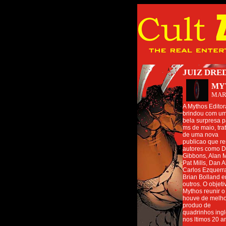
JUIZ DRE
MY
MAR
A Mythos Editor
brindou com u
bela surpresa p
ms de maio, tra
de uma nova
publicao que r
autores como 
Gibbons, Alan 
Pat Mills, Dan A
Carlos Ezquerr
Brian Bolland e
outros. O objeti
Mythos reunir o
houve de melho
produo de
quadrinhos ing
nos ltimos 20 a