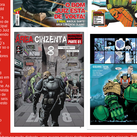
ora
edd
 s
eo de
cipal
o Juiz
sendo
e
Q`s
r so o
o
stores
e
8
as em
no
ne. As
evista
o de
s seis
 esto
o
s: