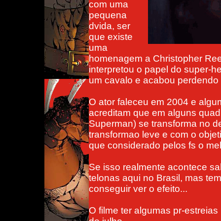
com uma
pequena
dvida, ser
que existe
uma
homenagem a Christopher Ree
interpretou o papel do super-h
um cavalo e acabou perdendo 
O ator faleceu em 2004 e algu
acreditam que em alguns quadro
Superman) se transforma no d
transformao leve e com o obje
que considerado pelos fs o m
Se isso realmente acontece s
telonas aqui no Brasil, mas te
conseguir ver o efeito...
O filme ter algumas pr-estreias