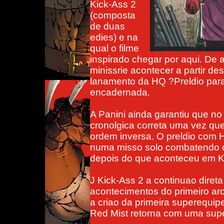
Kick-Ass 2
(composta
de duas
edies) e na
qual o filme
inspirado chegar por aqui. De 
minissrie acontecer a partir d
lanamento da HQ ?Preldio para 
encadernada.
A Panini ainda garantiu que no
cronolgica correta uma vez q
ordem inversa. O preldio com 
numa misso solo combatendo 
depois do que aconteceu em K
J Kick-Ass 2 a continuao direta
acontecimentos do primeiro arco
a criao da primeira superequip
Red Mist retorna com uma supe