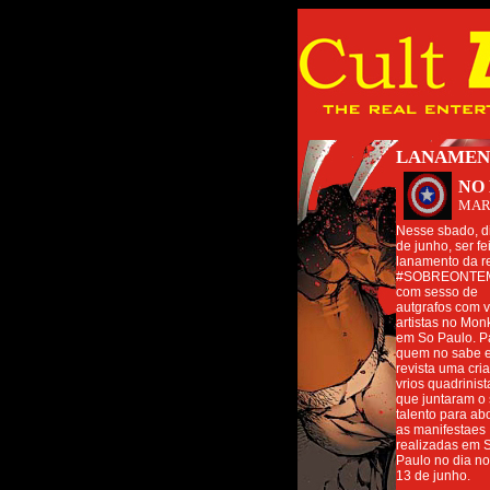
LANAMEN
NO
MAR
Nesse sbado, d
de junho, ser fe
lanamento da re
#SOBREONTE
com sesso de
autgrafos com v
artistas no Mon
em So Paulo. P
quem no sabe 
revista uma cri
vrios quadrinist
que juntaram o
talento para ab
as manifestaes
realizadas em 
Paulo no dia no
13 de junho.