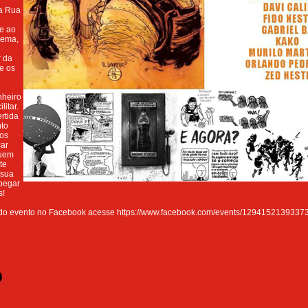
na Rua
te ao
nema,
r da
 e os
nheiro
litar.
ertida
to
ios
car
quem
te
 sua
 pegar
s!
r do evento no Facebook acesse https://www.facebook.com/events/12941521393373