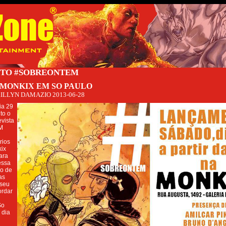
TO #SOBREONTEM
 MONKIX EM SO PAULO
ILLYN DAMAZIO
2013-06-28
ia 29
ito o
vista
M
rios
kix
ara
essa
ao de
as
 seu
ordar
So
 dia