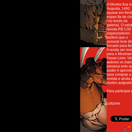
O Monkix fica 
Augusta, 1492
(quase em fren
espao Ita de ci
l no fundo da
galeria). O valo
revista R$ 5,00
organizadores
pedem que o
pessoal leve di
trocado para faci
A renda ser rev
para o Movimen
Passe Livre. Vr
autores vo mar
presena ento 
puder ir aprovei
para comprar a
revista e ainda
muitos autgrafo
Para participa
cultzone