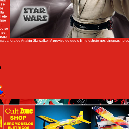
oltar
s e
de
lta
I ele
ilme
n.
do se
ensen
 para
ma da fora de Anakin Skywalker. A previso de que o filme estreie nos cinemas no 