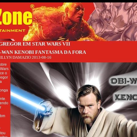
REGOR EM STAR WARS VII
I-WAN KENOBI FANTASMA DA FORA
ILLYN DAMAZIO
2013-08-16
obre
 Wars
ece o
regor
ua
longa
nte.
zendo
r
mbm
r
tou