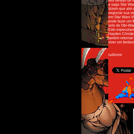
seu desejo de v
a saga Star War
dizem que alm 
negociar sua vo
em Star Wars VI
pode fazer um f
solo de Obi-Wa
Esto especulan
Hayden Christ
tambm retornar
viver um fantas
cultzone