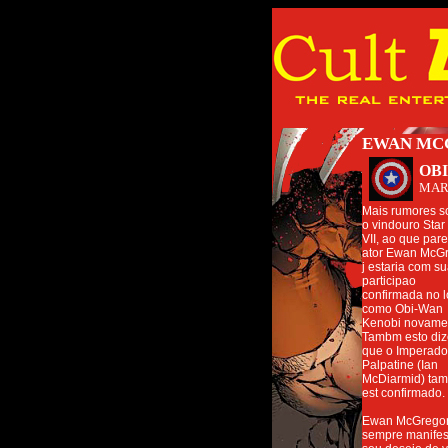
EWAN MCG
OB
MAR
Mais rumores s
o vindouro Star
VII, ao que par
ator Ewan McG
j estaria com s
participao
confirmada no 
como Obi-Wan
Kenobi novame
Tambm esto di
que o Imperado
Palpatine (Ian
McDiarmid) ta
est confirmado.
Ewan McGrego
sempre manifes