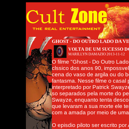
GHOST - DO OUTRO LADO DA V
VOLTA DE UM SUCESSO DO
MARILLYN DAMAZIO
2013-11-12
O filme "Ghost - Do Outro Lad
clssico dos anos 90, impossvel
cena do vaso de argila ou do b
fantasma. Nesse filme o casal p
interpretado por Patrick Sway
so separados pela morte do p
Swayze, enquanto tenta descob
que levaram a sua morte ele te
com a amada por meio de uma 
O episdio piloto ser escrito po