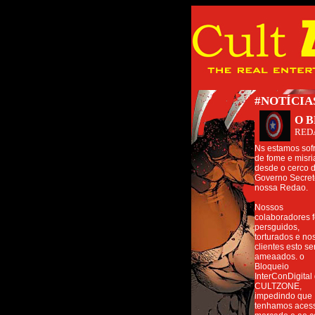
#NOTÍCI
O 
RED
Ns estamos sof
de fome e misri
desde o cerco 
Governo Secret
nossa Redao.
Nossos
colaboradores 
persguidos,
torturados e no
clientes esto s
ameaados. o
Bloqueio
InterConDigital
CULTZONE,
impedindo que
tenhamos aces