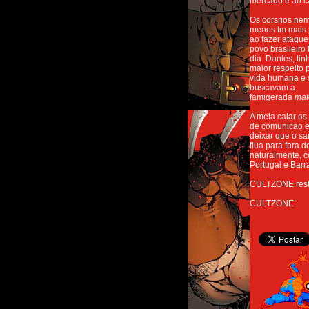
mercado e ao ca
Os corsrios ne
menos tm mais 
ao fazer ataque
povo brasileiro 
dia. Dantes, ti
maior respeito 
vida humana e 
buscavam a
famigerada
mat
A meta calar os
de comunicao 
deixar que o s
flua para fora d
naturalmente, 
Portugal e Barr
CULTZONE rest
CULTZONE