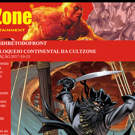
ASDIRETODOFRONT
BLOQUEIO CONTINENTAL DA CULTZONE
AÇÃO
2017-10-23
rendo
a
do
o
foram
ssos
endo
 da
so ao