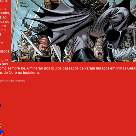
pital.
m ao
pudor,
s ao
luz do
nham
pela
s
er.
 orgos
e
angue
o pas
como sempre foi. A minerao dos sculos passados deixaram buracos em Minas Gerai
as de Ouro na Inglaterra.
am os buracos.