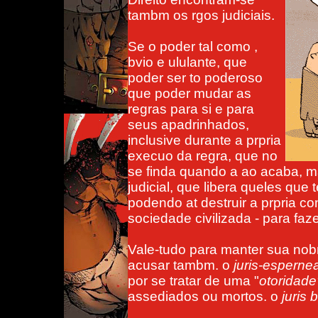
tambm os rgos judiciais.
Se o poder tal como ,
bvio e ululante, que
poder ser to poderoso
que poder mudar as
regras para si e para
seus apadrinhados,
inclusive durante a prpria
execuo da regra, que no
se finda quando a ao acaba, ma
judicial, que libera queles que
podendo at destruir a prpria con
sociedade civilizada - para faz
Vale-tudo para manter sua nobre
acusar tambm. o
juris-esperne
por se tratar de uma "
otoridad
assediados ou mortos. o
juris 