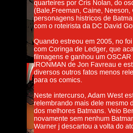
quarteires por Cris Nolan, do o
(Bale,Freeman, Caine, Neeson, 
personagens histricos de Batman 
com o roteirista da DC David Go
Quando estreou em 2005, no foi
com Coringa de Ledger, que aca
filmagens e ganhou um OSCAR 
IRONMAN de Jon Favreau e es
diversos outros fatos menos re
para os comics.
Neste intercurso, Adam West es
relembrando mais dele mesmo do
dos melhores Batmans. Veio Ben 
novamente sem nenhum Batman co
Warner j descartou a volta do ato